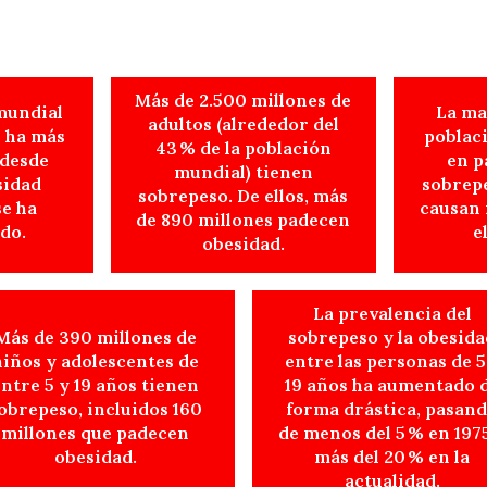
Más de 2.500 millones de
mundial
La ma
adultos (alrededor del
e ha más
poblac
43 % de la población
 desde
en p
mundial) tienen
sidad
sobrepe
sobrepeso. De ellos, más
se ha
causan
de 890 millones padecen
do.
e
obesidad.
La prevalencia del
Más de 390 millones de
sobrepeso y la obesida
niños y adolescentes de
entre las personas de 5
ntre 5 y 19 años tienen
19 años ha aumentado 
obrepeso, incluidos 160
forma drástica, pasan
millones que padecen
de menos del 5 % en 197
obesidad.
más del 20 % en la
actualidad.