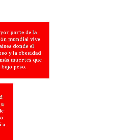
yor parte de la
ión mundial vive
aíses donde el
so y la obesidad
 más muertes que
l bajo peso.
d
 a
de
do
5 a