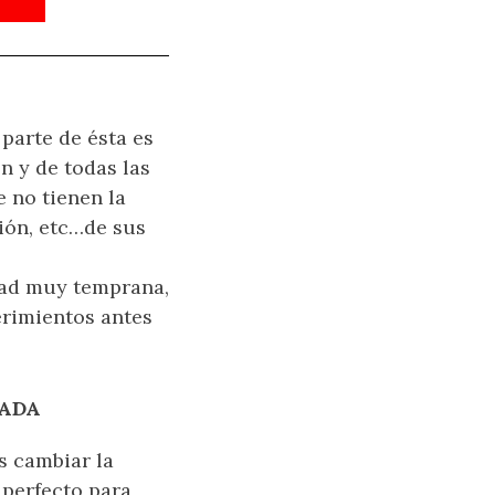
parte de ésta es
n y de todas las
e no tienen la
ción, etc…de sus
edad muy temprana,
rimientos antes
ZADA
s cambiar la
 perfecto para