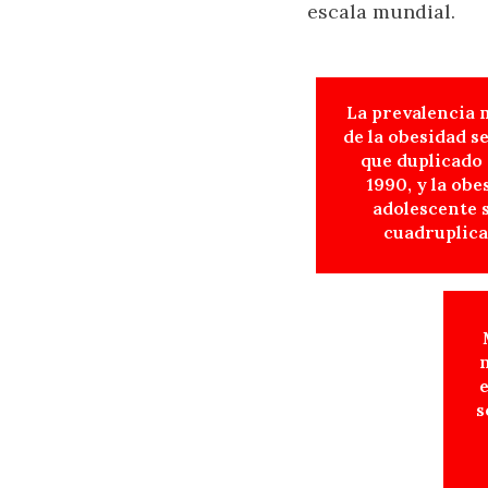
escala mundial.
La prevalencia 
de la obesidad s
que duplicado
1990, y la obe
adolescente 
cuadruplica
e
s