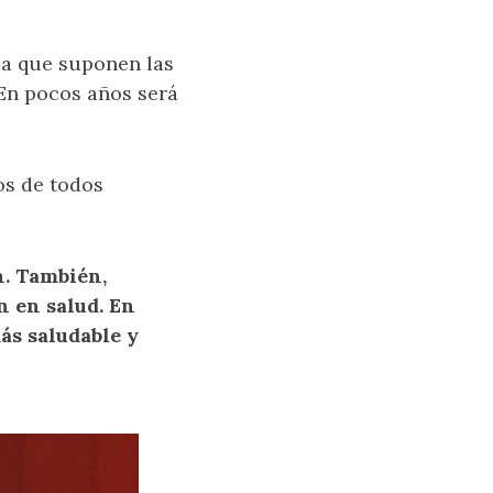
ia que suponen las
En pocos años será
os de todos
. También,
n en salud. En
ás saludable y