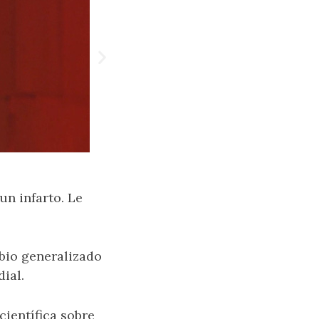
un infarto. Le
bio generalizado
ial.
científica sobre