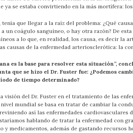
 ya se estaba convirtiendo en la más mortífera: los
 tenía que llegar a la raíz del problema: ¿Qué caus
 a un coágulo sanguíneo, o hay otra razón? De esta
neos a lo que, en realidad, los causa, es decir la art
las causas de la enfermedad arteriosclerótica: la c
a es la base para resolver esta situación”, concl
unta que se hizo el Dr. Fuster fue: ¿Podemos camb
íodo de tiempo determinado?
a visión del Dr. Fuster en el tratamiento de las en
 nivel mundial se basa en tratar de cambiar la con
previniendo así las enfermedades cardiovasculares d
staríamos hablando de tratar la enfermedad con gr
o y medicamentos, además de gastando recursos ho